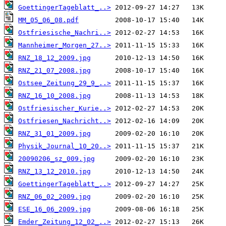
GoettingerTageblatt_..>
MM_05_06_08.pdf
Ostfriesische_Nachri..>
Mannheimer_Morgen_27..>
RNZ_18_12_2009.jpg
RNZ_21_07_2008.jpg
Ostsee_Zeitung_29_9_..>
RNZ_16_10_2008.jpg
Ostfriesischer_Kurie..>
Ostfriesen_Nachricht..>
RNZ_31_01_2009.jpg
Physik_Journal_10_20..>
20090206_sz_009.jpg
RNZ_13_12_2010.jpg
GoettingerTageblatt_..>
RNZ_06_02_2009.jpg
ESE_16_06_2009.jpg
Emder_Zeitung_12_02_..>