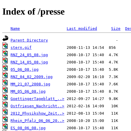
Index of /presse
Name
Last modified
Size
De
Parent Directory
stern.gif
RNZ_24_05_08.jpg
RNZ_14_05_08.jpg
05_06_08.jpg
RNZ_04_02_2009.jpg
MM_21_07_2008.jpg
MM_05_06_08.jpg
GoettingerTageblatt_..>
Ostfriesen_Nachricht..>
2012_Physikshow_Zeit..>
Rhein_Pfalz_06_06_20..>
ES_08_06_08.jpg